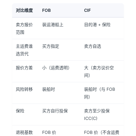
对比维度
FOB
CIF
卖方报价
装运港船上
目的港 + 保险
范围
主运费谁
买方指定
卖方自选
选货代
报价方差
小（运费透明）
大（卖方议价空
间）
风险转移
装船时
装船时（与 FOB
同）
保险
买方自行投保
卖方至少投保
ICC(C)
退税基数
FOB 价
FOB 价（不含运费