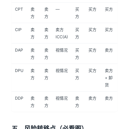
CPT
卖
卖
—
买
买方
买方
方
方
方
CIP
卖
卖
卖方
买
买方
买方
方
方
ICC(A)
方
DAP
卖
卖
视情况
买
买方
卖方
方
方
方
DPU
卖
卖
视情况
买
买方
卖方
方
方
方
+ 卸
货
DDP
卖
卖
视情况
卖
卖方
卖方
方
方
方
五、风险转移点（必看图）