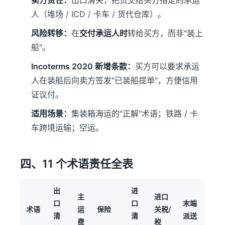
卖方责任：
出口清关，把货交给买方指定的承运
人（堆场 / ICD / 卡车 / 货代仓库）。
风险转移：
在
交付承运人时
转给买方，而非"装上
船"。
Incoterms 2020 新增条款：
买方可以要求承运
人在装船后向卖方签发"已装船提单"，方便信用
证议付。
适用场景：
集装箱海运的"正解"术语；铁路 / 卡
车跨境运输；空运。
四、11 个术语责任全表
出
进
主
进口
口
口
末端
术语
运
保险
关税/
清
清
派送
费
税