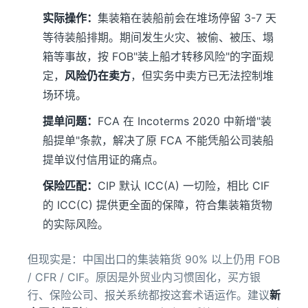
实际操作：
集装箱在装船前会在堆场停留 3-7 天
等待装船排期。期间发生火灾、被偷、被压、塌
箱等事故，按 FOB"装上船才转移风险"的字面规
定，
风险仍在卖方
，但实务中卖方已无法控制堆
场环境。
提单问题：
FCA 在 Incoterms 2020 中新增"装
船提单"条款，解决了原 FCA 不能凭船公司装船
提单议付信用证的痛点。
保险匹配：
CIP 默认 ICC(A) 一切险，相比 CIF
的 ICC(C) 提供更全面的保障，符合集装箱货物
的实际风险。
但现实是：中国出口的集装箱货 90% 以上仍用 FOB
/ CFR / CIF。原因是外贸业内习惯固化，买方银
行、保险公司、报关系统都按这套术语运作。建议
新