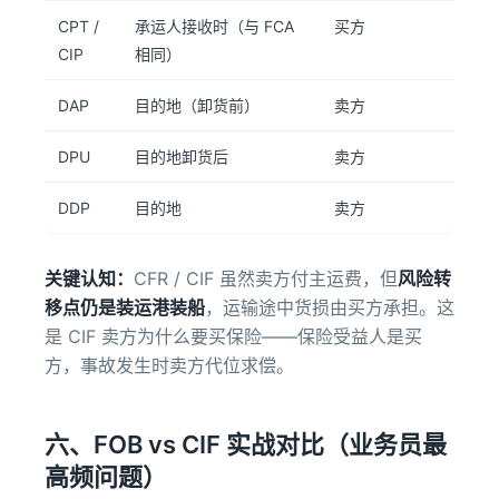
CPT /
承运人接收时（与 FCA
买方
CIP
相同）
DAP
目的地（卸货前）
卖方
DPU
目的地卸货后
卖方
DDP
目的地
卖方
关键认知：
CFR / CIF 虽然卖方付主运费，但
风险转
移点仍是装运港装船
，运输途中货损由买方承担。这
是 CIF 卖方为什么要买保险——保险受益人是买
方，事故发生时卖方代位求偿。
六、FOB vs CIF 实战对比（业务员最
高频问题）