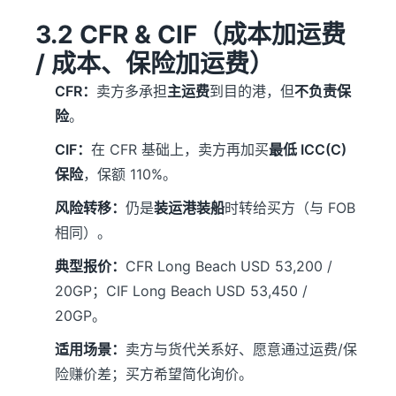
3.2 CFR & CIF（成本加运费
/ 成本、保险加运费）
CFR：
卖方多承担
主运费
到目的港，但
不负责保
险
。
CIF：
在 CFR 基础上，卖方再加买
最低 ICC(C)
保险
，保额 110%。
风险转移：
仍是
装运港装船
时转给买方（与 FOB
相同）。
典型报价：
CFR Long Beach USD 53,200 /
20GP；CIF Long Beach USD 53,450 /
20GP。
适用场景：
卖方与货代关系好、愿意通过运费/保
险赚价差；买方希望简化询价。