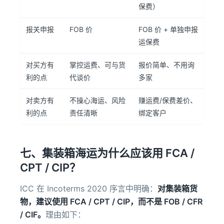
保费）
报关申报
FOB 价
FOB 价 + 单独申报
运保费
对买方有
掌控运费、可与货
报价简单、不用询
利的点
代谈价
多家
对卖方有
不操心海运、风险
赚运费/保费差价、
利的点
责任清晰
绑定客户
七、集装箱海运为什么应该用 FCA /
CPT / CIP？
ICC 在 Incoterms 2020 序言中明确：
对集装箱货
物，建议使用 FCA / CPT / CIP，而不是 FOB / CFR
/ CIF。
理由如下：