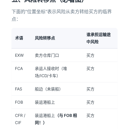
下面的"位置坐标"表示风险从卖方转给买方的临界
点：
谁承担运输途
术语
风险转移点
中风险
EXW
卖方仓库门口
买方
FCA
承运人接收时（堆
买方
场/ICD/卡车）
FAS
船边（未装船）
买方
FOB
装运港船上
买方
CFR /
装运港船上
（与 FOB 相
买方
CIF
同！）