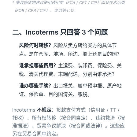
* 集装箱货物建议使用通用类（FCA / CPT / CIP）而非仅水运类
（FOB / CFR / CIF）。详见第七节。
二、Incoterms 只回答 3 个问题
风险何时转移？
风险从卖方转给买方的具体节
点。是在仓库、堆场、船边、船上还是目的国？
谁承担哪些费用？
主运费、装卸费、保险费、关
税、清关代理费、末端配送，分别由谁承担？
谁办哪些手续？
出口报关、舱单预申报、原产地
证、保险单、目的国清关、缴税。
Incoterms
不规定
：货款支付方式（信用证 / TT /
托收）、所有权转移（按合同自定）、违约救济（按
准据法）、贸易争议解决（按合同或法律）。这些应
另在贸易合同中约定。