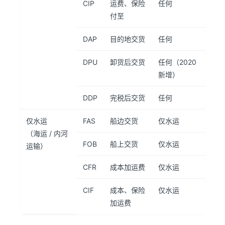
CIP
运费、保险
任何
付至
DAP
目的地交货
任何
DPU
卸货后交货
任何（2020
新增）
DDP
完税后交货
任何
仅水运
FAS
船边交货
仅水运
（海运 / 内河
FOB
船上交货
仅水运
运输）
CFR
成本加运费
仅水运
CIF
成本、保险
仅水运
加运费