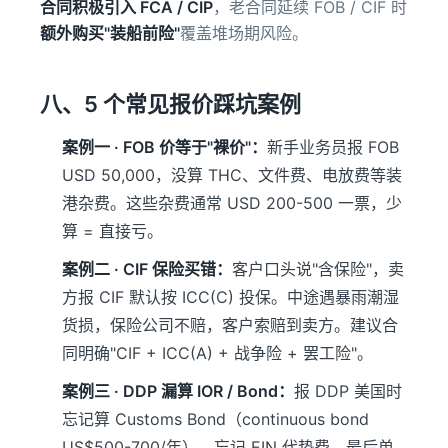
合同积极引入 FCA / CIP
，老合同延续 FOB / CIF 时
额外购买"装船前险"
覆盖堆场期风险。
八、5 个常见报价踩坑案例
案例一 · FOB 价等于"裸价"：
新手业务员报 FOB
USD 50,000，没算 THC、文件费、电放费等装
港杂费。这些杂费通常 USD 200-500 一票，少
算 = 直接亏。
案例二 · CIF 保险买错：
客户口头说"含保险"，卖
方报 CIF 默认按 ICC(C) 投保。中途遇暴雨潮湿
货损，保险公司不赔，客户索赔到卖方。建议合
同明确"CIF + ICC(A) + 战争险 + 罢工险"。
案例三 · DDP 漏算 IOR / Bond：
报 DDP 美国时
忘记算 Customs Bond（continuous bond
US$500-700/年）、忘记 EIN 代垫费，最后单