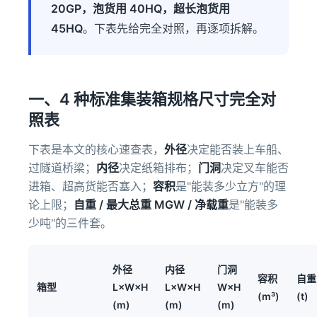
20GP，泡货用 40HQ，超长泡货用
45HQ
。下表先给完全对照，再逐项拆解。
一、4 种标准集装箱规格尺寸完全对
照表
下表是本文的核心速查表，
外径
决定能否装上车船、
过隧道桥梁；
内径
决定纸箱排布；
门洞
决定叉车能否
进箱、超高货能否塞入；
容积
是"能装多少立方"的理
论上限；
自重 / 最大总重 MGW / 净载重
是"能装多
少吨"的三件套。
外径
内径
门洞
容积
自重
箱型
L×W×H
L×W×H
W×H
(m³)
(t)
(m)
(m)
(m)