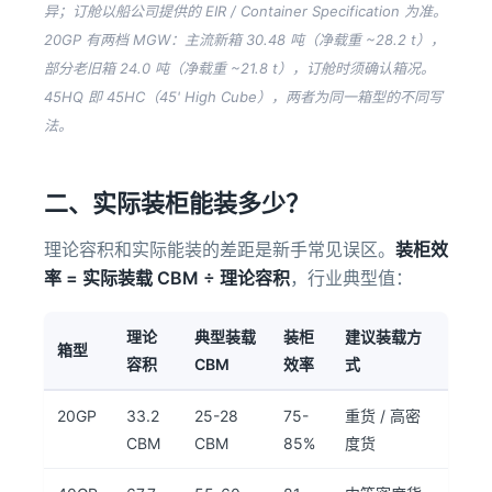
异；订舱以船公司提供的 EIR / Container Specification 为准。
20GP 有两档 MGW：主流新箱 30.48 吨（净载重 ~28.2 t），
部分老旧箱 24.0 吨（净载重 ~21.8 t），订舱时须确认箱况。
45HQ 即 45HC（45' High Cube），两者为同一箱型的不同写
法。
二、实际装柜能装多少？
理论容积和实际能装的差距是新手常见误区。
装柜效
率 = 实际装载 CBM ÷ 理论容积
，行业典型值：
理论
典型装载
装柜
建议装载方
箱型
容积
CBM
效率
式
20GP
33.2
25-28
75-
重货 / 高密
CBM
CBM
85%
度货