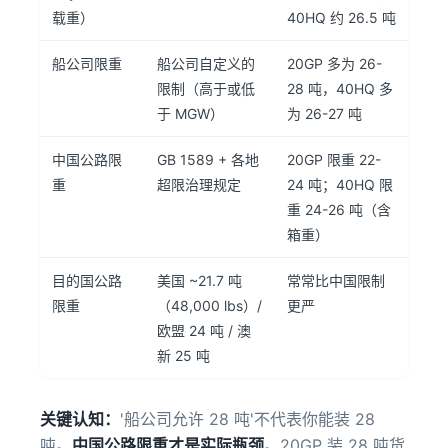
载重）
40HQ 约 26.5 吨
船公司限重
船公司自定义的
20GP 多为 26-
限制（高于或低
28 吨，40HQ 多
于 MGW）
为 26-27 吨
中国公路限
GB 1589 + 各地
20GP 限重 22-
重
超限治理规定
24 吨；40HQ 限
重 24-26 吨（含
箱重）
目的国公路
美国 ~21.7 吨
常常比中国限制
限重
（48,000 lbs）/
更严
欧盟 24 吨 / 澳
新 25 吨
关键认知：
'船公司允许 28 吨'不代表你能装 28
吨。
中国公路限重才是实际瓶颈
。20GP 装 28 吨货