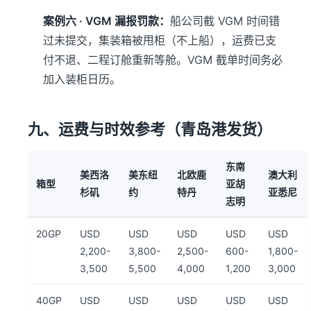
案例六 · VGM 漏报罚款：
船公司截 VGM 时间错
过未提交，集装箱被甩柜（不上船），运费已支
付不退、二程订舱重新等舱。VGM 截单时间务必
加入装柜日历。
九、运费与时效参考（青岛港发货）
东南
美西洛
美东纽
北欧鹿
澳大利
箱型
亚胡
杉矶
约
特丹
亚悉尼
志明
20GP
USD
USD
USD
USD
USD
2,200-
3,800-
2,500-
600-
1,800-
3,500
5,500
4,000
1,200
3,000
40GP
USD
USD
USD
USD
USD