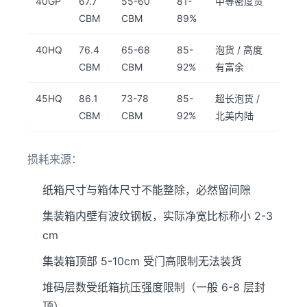
40GP
67.7
55-60
81-
中等密度货
CBM
CBM
89%
40HQ
76.4
65-68
85-
泡货 / 高度
CBM
CBM
92%
有富余
45HQ
86.1
73-78
85-
超长泡货 /
CBM
CBM
92%
北美内陆
损耗来源：
纸箱尺寸与箱体尺寸不能整除，必然留间隙
集装箱内壁有波纹钢板，实际净宽比标称小 2-3
cm
集装箱顶部 5-10cm 受门高限制无法装货
堆码层数受纸箱抗压强度限制（一般 6-8 层封
顶）