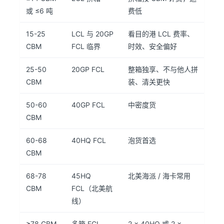
或 ≤6 吨
费低
15-25
LCL 与 20GP
看目的港 LCL 费率、
CBM
FCL 临界
时效、安全偏好
25-50
20GP FCL
整箱独享、不与他人拼
CBM
装、清关更快
50-60
40GP FCL
中密度货
CBM
60-68
40HQ FCL
泡货首选
CBM
68-78
45HQ
北美海派 / 海卡常用
CBM
FCL（北美航
线）
≥78 CBM
多箱 FCL
2 × 40HQ 或 2 ×