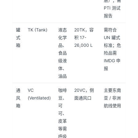
层）；需
PTI 测试
报告
罐
TK (Tank)
液态
20TK，容
需符合
式
化学
积 17-
UN 罐式
箱
品、
26,000 L
标准；危
食品
险品需
级液
IMDG 申
体、
报
油品
通
VC
咖啡
20VC，侧
主要东南
风
(Ventilated)
豆、
面通风口
亚 / 非洲
箱
可
航线使用
可、
皮革
等需
呼吸