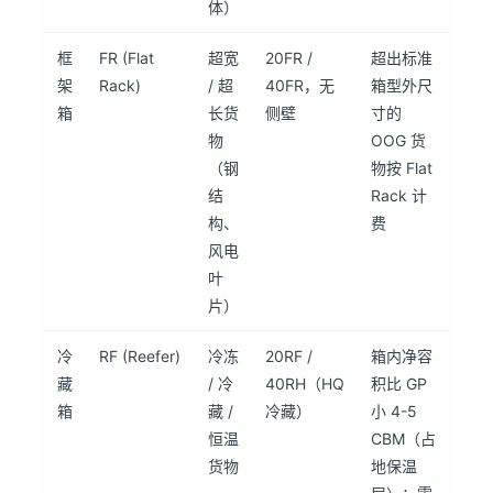
体）
框
FR (Flat
超宽
20FR /
超出标准
架
Rack)
/ 超
40FR，无
箱型外尺
箱
长货
侧壁
寸的
物
OOG 货
（钢
物按 Flat
结
Rack 计
构、
费
风电
叶
片）
冷
RF (Reefer)
冷冻
20RF /
箱内净容
藏
/ 冷
40RH（HQ
积比 GP
箱
藏 /
冷藏）
小 4-5
恒温
CBM（占
货物
地保温