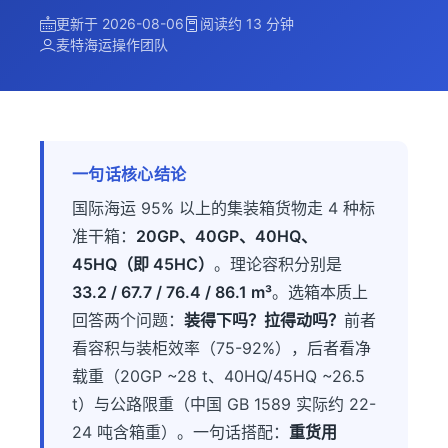
更新于 2026-08-06
阅读约 13 分钟
麦特海运操作团队
一句话核心结论
国际海运 95% 以上的集装箱货物走 4 种标
准干箱：
20GP、40GP、40HQ、
45HQ（即 45HC）
。理论容积分别是
33.2 / 67.7 / 76.4 / 86.1 m³
。选箱本质上
回答两个问题：
装得下吗？拉得动吗？
前者
看容积与装柜效率（75-92%），后者看净
载重（20GP ~28 t、40HQ/45HQ ~26.5
t）与公路限重（中国 GB 1589 实际约 22-
24 吨含箱重）。一句话搭配：
重货用