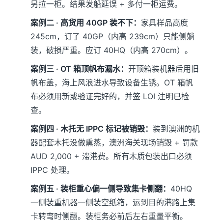
另拉一柜。结果发船延误 + 多付一柜运费。
案例二 · 高货用 40GP 装不下：
家具样品高度
245cm，订了 40GP（内高 239cm）只能侧躺
装，破损严重。应订 40HQ（内高 270cm）。
案例三 · OT 箱顶帆布漏水：
开顶箱装机器后用旧
帆布盖，海上风浪进水导致设备生锈。OT 箱帆
布必须用新或验证完好的，并签 LOI 注明已检
查。
案例四 · 木托无 IPPC 标记被销毁：
装到澳洲的机
器配套木托没做熏蒸，澳洲海关现场销毁 + 罚款
AUD 2,000 + 滞港费。所有木质包装出口必须
IPPC 处理。
案例五 · 装柜重心偏一侧导致集卡侧翻：
40HQ
一侧装重机器一侧装空纸箱，运到目的港路上集
卡转弯时侧翻。装柜务必前后左右重量平衡。