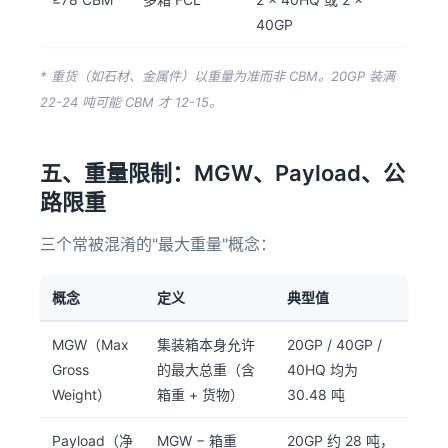
40GP
* 重货（如石材、金属件）以重量为准而非 CBM。20GP 装满
22-24 吨可能 CBM 才 12-15。
五、重量限制：MGW、Payload、公
路限重
三个常被混淆的"最大重量"概念：
概念
定义
典型值
MGW（Max
集装箱本身允许
20GP / 40GP /
Gross
的最大总重（含
40HQ 均为
Weight）
箱重 + 货物）
30.48 吨
Payload（净
MGW − 箱重
20GP 约 28 吨，