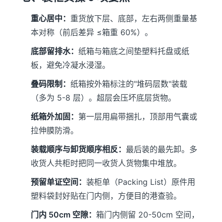
重心居中：
重货放下层、底部，左右两侧重量基
本对称（前后差异 ≤箱重 60%）。
底部留排水：
纸箱与箱底之间垫塑料托盘或纸
板，避免冷凝水浸湿。
叠码限制：
纸箱按外箱标注的"堆码层数"装载
（多为 5-8 层）。超层会压坏底层货物。
纸箱外加固：
第一层用扁带捆扎，顶部用气囊或
拉伸膜防滑。
装载顺序与卸货顺序相反：
最后装的最先卸。多
收货人共柜时把同一收货人货物集中堆放。
预留单证空间：
装柜单（Packing List）原件用
塑料袋封好贴在门内侧，方便目的港查验。
门内 50cm 空隙：
箱门内侧留 20-50cm 空间，