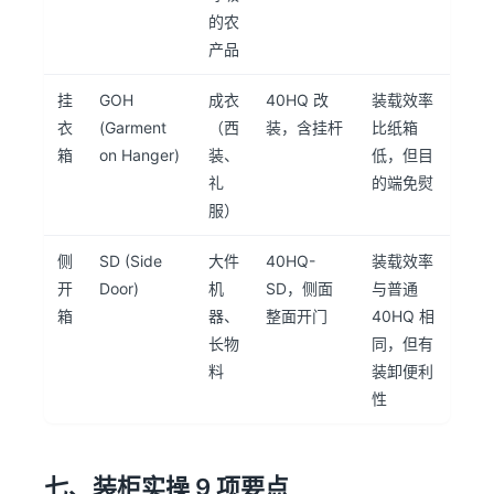
的农
产品
挂
GOH
成衣
40HQ 改
装载效率
衣
(Garment
（西
装，含挂杆
比纸箱
箱
on Hanger)
装、
低，但目
礼
的端免熨
服）
侧
SD (Side
大件
40HQ-
装载效率
开
Door)
机
SD，侧面
与普通
箱
器、
整面开门
40HQ 相
长物
同，但有
料
装卸便利
性
七、装柜实操 9 项要点