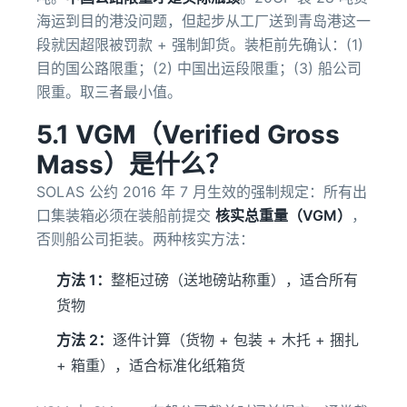
海运到目的港没问题，但起步从工厂送到青岛港这一
段就因超限被罚款 + 强制卸货。装柜前先确认：(1)
目的国公路限重；(2) 中国出运段限重；(3) 船公司
限重。取三者最小值。
5.1 VGM（Verified Gross
Mass）是什么？
SOLAS 公约 2016 年 7 月生效的强制规定：所有出
口集装箱必须在装船前提交
核实总重量（VGM）
，
否则船公司拒装。两种核实方法：
方法 1：
整柜过磅（送地磅站称重），适合所有
货物
方法 2：
逐件计算（货物 + 包装 + 木托 + 捆扎
+ 箱重），适合标准化纸箱货