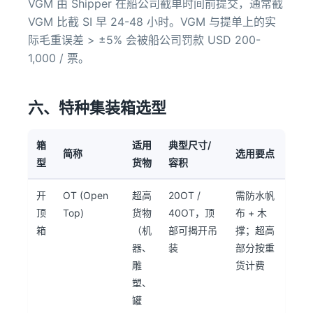
VGM 由 Shipper 在船公司截单时间前提交，通常截
VGM 比截 SI 早 24-48 小时。VGM 与提单上的实
际毛重误差 > ±5% 会被船公司罚款 USD 200-
1,000 / 票。
六、特种集装箱选型
箱
适用
典型尺寸/
简称
选用要点
型
货物
容积
开
OT (Open
超高
20OT /
需防水帆
顶
Top)
货物
40OT，顶
布 + 木
箱
（机
部可揭开吊
撑；超高
器、
装
部分按重
雕
货计费
塑、
罐