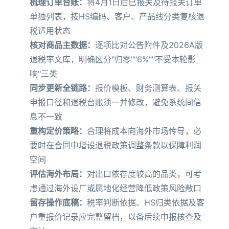
梳理订单台账：
将4月1日后已报关及待报关订单
单独列表，按HS编码、客户、产品线分类复核退
税适用状态
核对商品主数据：
逐项比对公告附件及2026A版
退税率文库，明确区分"归零""6%""不受本轮影
响"三类
同步更新全链路：
报价模板、财务测算表、报关
申报口径和退税台账须一并修改，避免系统间信
息不一致
重构定价策略：
合理将成本向海外市场传导，必
要时在合同中增设退税政策调整条款以保障利润
空间
评估海外布局：
对出口依存度较高的品类，可考
虑通过海外设厂或属地化经营降低政策风险敞口
留存操作底稿：
税率判断依据、HS归类依据及客
户重报价记录应完整留档，以备后续申报核查及