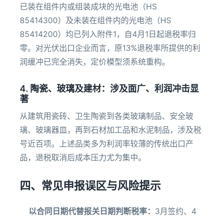
已装在组件内或组装成块的光电池（HS
85414300）及未装在组件内的光电池（HS
85414200）均已列入附件1，自4月1日起退税率归
零。对光伏出口企业而言，原13%退税率所提供的利
润缓冲已完全消失，定价模型须系统重构。
4. 陶瓷、玻璃及建材：涉及面广、利润冲击显
著
从建筑用瓷砖、卫生陶瓷到各类玻璃制品、安全玻
璃、玻璃器皿，再到石材加工品和水泥制品，涉及税
号近百项。上述品类多为利润率较薄的传统出口产
品，退税取消后成本压力尤为集中。
四、常见申报误区与风险提示
以合同日期代替报关日期判断税率：
3月签约、4