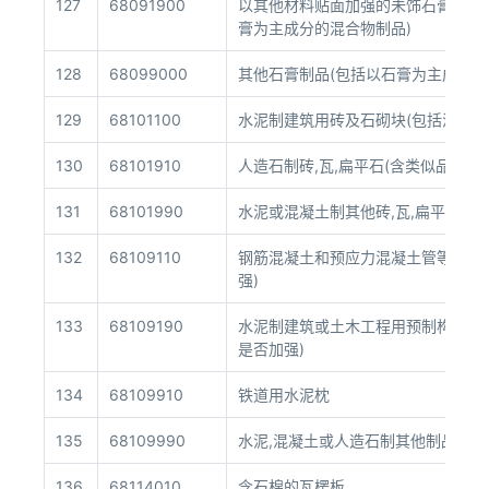
127
68091900
以其他材料贴面加强的未饰石膏板(含
膏为主成分的混合物制品)
128
68099000
其他石膏制品(包括以石膏为主成分的
129
68101100
水泥制建筑用砖及石砌块(包括混凝土
130
68101910
人造石制砖,瓦,扁平石(含类似品,不论
131
68101990
水泥或混凝土制其他砖,瓦,扁平石(含
132
68109110
钢筋混凝土和预应力混凝土管等(包括
强)
133
68109190
水泥制建筑或土木工程用预制构件(包
是否加强)
134
68109910
铁道用水泥枕
135
68109990
水泥,混凝土或人造石制其他制品
136
68114010
含石棉的瓦楞板