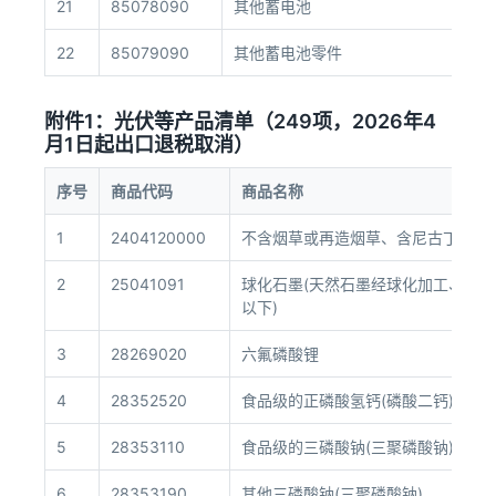
21
85078090
其他蓄电池
22
85079090
其他蓄电池零件
附件1：光伏等产品清单（249项，2026年4
月1日起出口退税取消）
序号
商品代码
商品名称
1
2404120000
不含烟草或再造烟草、含尼古丁的非
2
25041091
球化石墨(天然石墨经球化加工、分级
以下)
3
28269020
六氟磷酸锂
4
28352520
食品级的正磷酸氢钙(磷酸二钙)
5
28353110
食品级的三磷酸钠(三聚磷酸钠)
6
28353190
其他三磷酸钠(三聚磷酸钠)