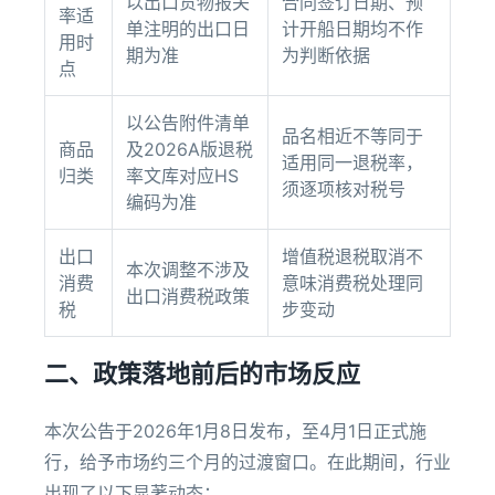
以出口货物报关
合同签订日期、预
率适
单注明的出口日
计开船日期均不作
用时
期为准
为判断依据
点
以公告附件清单
品名相近不等同于
商品
及2026A版退税
适用同一退税率，
归类
率文库对应HS
须逐项核对税号
编码为准
出口
增值税退税取消不
本次调整不涉及
消费
意味消费税处理同
出口消费税政策
税
步变动
二、政策落地前后的市场反应
本次公告于2026年1月8日发布，至4月1日正式施
行，给予市场约三个月的过渡窗口。在此期间，行业
出现了以下显著动态：