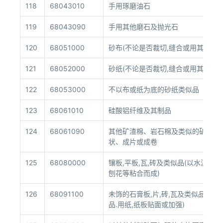
118
68043010
手用琢磨油石
119
68043090
手用其他磨石及抛光石
120
68051000
砂布(不论是否裁切,缝合或用其他方
121
68052000
砂纸(不论是否裁切,缝合或用其他方
122
68053000
不以布或纸为底的砂纸类似品
123
68061010
硅酸铝纤维及其制品
124
68061090
其他矿渣棉、岩石棉及类似的矿质棉
状、成片或成卷
125
68080000
镶板,平板,瓦,砖及类似品(以水泥等
刨花等粘合而成)
126
68091100
未饰的石膏板,片,砖,瓦及类似品(包
品.用纸,纸板贴面或加强)