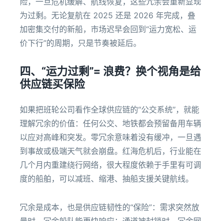
险，一旦危机缓解、航线恢复，这些冗余会重新显现
为过剩。无论复航在 2025 还是 2026 年完成，叠
加密集交付的新船，市场迟早会回到“运力宽松、运
价下行”的周期，只是节奏被延后。
四、“运力过剩”= 浪费？换个视角是给
供应链买保险
如果把班轮公司看作全球供应链的“公交系统”，就能
理解冗余的价值：任何公交、地铁都会预留备用车辆
以应对高峰和突发。零冗余意味着没有缓冲，一旦遇
到事故或极端天气就会崩盘。红海危机后，行业能在
几个月内重建绕行网络，很大程度依赖于手里有可调
度的船舶，可以减班、缩港、抽船支援关键航线。
冗余是成本，也是供应链韧性的“保险”：需求突然放