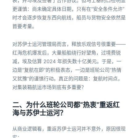
表，并与埃及签署了合作协议。但马士基的口径明显
更谨慎：尚未确定具体日期，只有在“安全条件允许”
时才会逐步恢复东西向航线，船员与货物安全依然是
首要考量。
对苏伊士运河管理局而言，释放乐观信号很重要——
红海危机爆发后，大量船舶绕行好望角，过境费锐
减，埃及估算 2024 年损失数十亿美元。于是，一
边是“复航在即”的积极表态，一边是班轮公司“热情
又犹豫”的谨慎行动。真正的问题是：复航时间点，
对集装箱航运市场到底有多重要？
二、为什么班轮公司都“热衷”重返红
海与苏伊士运河？
从商业逻辑看，重返苏伊士运河并不意外，原因很现
实：