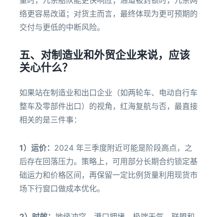
量时，冗余船队能更快响应；通道被封锁时，冗余网
络更容易改道；对货主而言，最终体现为更可预期的
交付与更低的中断风险。
五、对制造业和外贸企业来说，应该
关心什么？
如果站在制造业和出口企业（如两轮车、电动自行车
整车及零部件出口）的视角，红海复航与否，最直接
相关的是三件事：
1）运价：
2024 年三季度附近可能是阶段高点，之
后存在回落压力。策略上，可用部分长期合约锁定基
础运力和价格区间，再保留一定比例货量利用现货市
场下行窗口做成本优化。
2）时效：
地缘冲突、港口拥堵、极端天气、联盟和