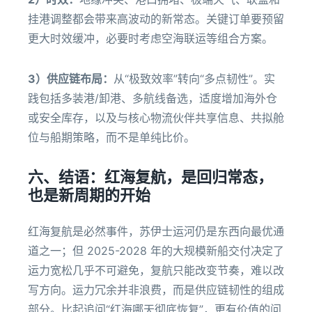
挂港调整都会带来高波动的新常态。关键订单要预留
更大时效缓冲，必要时考虑空海联运等组合方案。
3）供应链布局：
从“极致效率”转向“多点韧性”。实
践包括多装港/卸港、多航线备选，适度增加海外仓
或安全库存，以及与核心物流伙伴共享信息、共拟舱
位与船期策略，而不是单纯比价。
六、结语：红海复航，是回归常态，
也是新周期的开始
红海复航是必然事件，苏伊士运河仍是东西向最优通
道之一；但 2025-2028 年的大规模新船交付决定了
运力宽松几乎不可避免，复航只能改变节奏，难以改
写方向。运力冗余并非浪费，而是供应链韧性的组成
部分。比起追问“红海哪天彻底恢复”，更有价值的问